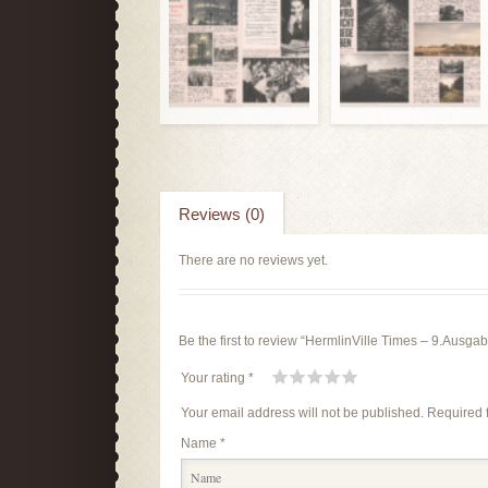
Reviews (0)
There are no reviews yet.
Be the first to review “HermlinVille Times – 9.Aus
Your rating
*
1
2
3
4
5
Your email address will not be published.
Required 
Name
*