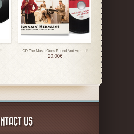
!
CD The Music Goes Round And Around!
CD Swing I
20.00
€
20
NTACT US