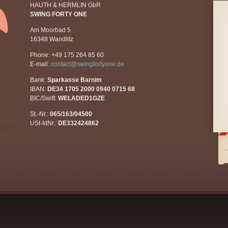
HAUTH & HERMLIN GbR
SWING FORTY ONE
Am Moorbad 5
16348 Wandlitz
Phone: +49 175 264 85 60
E-mail:
contact@swingfortyone.de
Bank:
Sparkasse Barnim
IBAN:
DE34 1705 2000 0940 0715 68
BIC/Swift:
WELADED1GZE
St.-Nr.:
065/163/04500
USt-IdNr.:
DE332424862