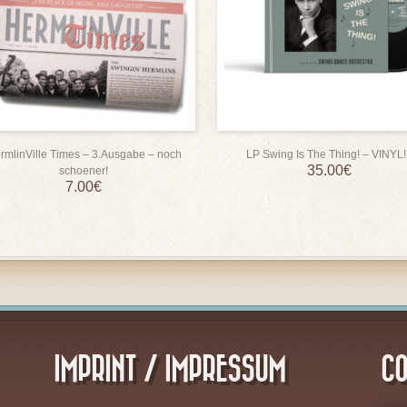
rmlinVille Times – 3.Ausgabe – noch
LP Swing Is The Thing! – VINYL!!
35.00
€
schoener!
7.00
€
IMPRINT / IMPRESSUM
CO