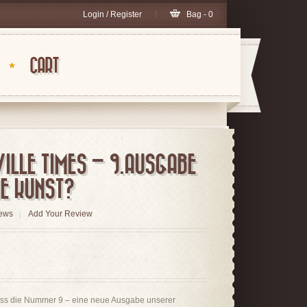
Login / Register
Bag - 0
CART
ILLE TIMES – 9.AUSGABE
IE KUNST?
ews
Add Your Review
ss die Nummer 9 – eine neue Ausgabe unserer