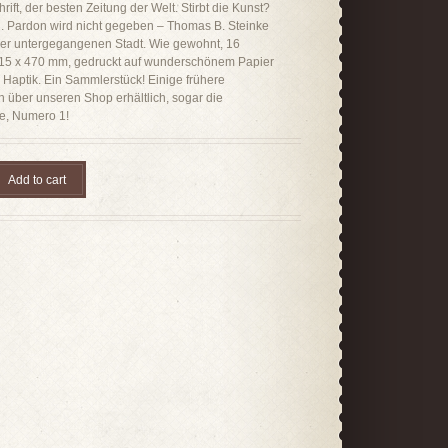
rift, der besten Zeitung der Welt. Stirbt die Kunst?
n. Pardon wird nicht gegeben – Thomas B. Steinke
er untergegangenen Stadt. Wie gewohnt, 16
315 x 470 mm, gedruckt auf wunderschönem Papier
Haptik. Ein Sammlerstück! Einige frühere
 über unseren Shop erhältlich, sogar die
e, Numero 1!
Add to cart