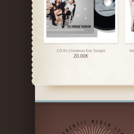
CD It’s Christmas Eve Tonight
He
20.00
€